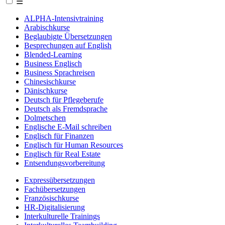
☰
ALPHA-Intensivtraining
Arabischkurse
Beglaubigte Übersetzungen
Besprechungen auf English
Blended-Learning
Business Englisch
Business Sprachreisen
Chinesischkurse
Dänischkurse
Deutsch für Pflegeberufe
Deutsch als Fremdsprache
Dolmetschen
Englische E-Mail schreiben
Englisch für Finanzen
Englisch für Human Resources
Englisch für Real Estate
Entsendungsvorbereitung
Expressübersetzungen
Fachübersetzungen
Französischkurse
HR-Digitalisierung
Interkulturelle Trainings