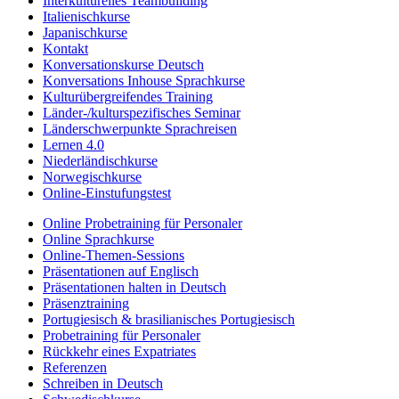
Interkulturelles Teambuilding
Italienischkurse
Japanischkurse
Kontakt
Konversationskurse Deutsch
Konversations Inhouse Sprachkurse
Kulturübergreifendes Training
Länder-/kulturspezifisches Seminar
Länderschwerpunkte Sprachreisen
Lernen 4.0
Niederländischkurse
Norwegischkurse
Online-Einstufungstest
Online Probetraining für Personaler
Online Sprachkurse
Online-Themen-Sessions
Präsentationen auf Englisch
Präsentationen halten in Deutsch
Präsenztraining
Portugiesisch & brasilianisches Portugiesisch
Probetraining für Personaler
Rückkehr eines Expatriates
Referenzen
Schreiben in Deutsch