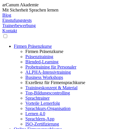
arCanum Akademie
Mit Sicherheit Sprachen lernen
Blog
Einstufungstests
Trainerbewerbung
Kontakt
Firmen Präsenzkurse
Firmen Präsenzkurse
Präsenztraining
Blended-Learning
Probetraining für Personaler
ALPHA-Intensivtraining
Business Workshops
Exzellenz für Firmensprachkurse
Trainingskonzept & Material
Top-Bildungscontrolling
Sprachtrainer
Vorteile Lernerfolg
Sprachkurs-Organisation
Lernen 4.0
Sprachlern-App
ISO-Zertifizierung