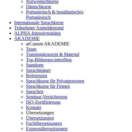
Norwegischkurse
Dänischkurse
Portugiesisch & brasilianisches
Portugiesisch
Internationale Sprachkurse
Teilnehmer Anmeldeportal
ALPHA-Intensivtraining
AKADEMIE
arCanum AKADEMIE
Team
Trainingskonzept & Material
Top-Bildungscontrolling
Standorte
Sprachtrainer
Referenzen
Sprachkurse für Privatpersonen
Sprachkurse für Firmen
Sprachen
Seminar-Versicherung
ISO-Zertifizierung
Kontakt
Übersetzungen
Übersetzungen
Fachübersetzungen
Expressübersetzungen