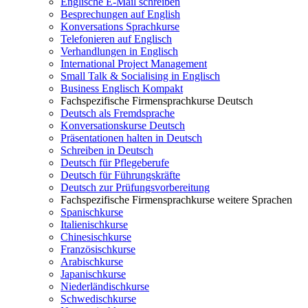
Englische E-Mail schreiben
Besprechungen auf English
Konversations Sprachkurse
Telefonieren auf Englisch
Verhandlungen in Englisch
International Project Management
Small Talk & Socialising in Englisch
Business Englisch Kompakt
Fachspezifische Firmensprachkurse Deutsch
Deutsch als Fremdsprache
Konversationskurse Deutsch
Präsentationen halten in Deutsch
Schreiben in Deutsch
Deutsch für Pflegeberufe
Deutsch für Führungskräfte
Deutsch zur Prüfungsvorbereitung
Fachspezifische Firmensprachkurse weitere Sprachen
Spanischkurse
Italienischkurse
Chinesischkurse
Französischkurse
Arabischkurse
Japanischkurse
Niederländischkurse
Schwedischkurse