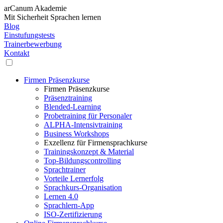
arCanum Akademie
Mit Sicherheit Sprachen lernen
Blog
Einstufungstests
Trainerbewerbung
Kontakt
Firmen Präsenzkurse
Firmen Präsenzkurse
Präsenztraining
Blended-Learning
Probetraining für Personaler
ALPHA-Intensivtraining
Business Workshops
Exzellenz für Firmensprachkurse
Trainingskonzept & Material
Top-Bildungscontrolling
Sprachtrainer
Vorteile Lernerfolg
Sprachkurs-Organisation
Lernen 4.0
Sprachlern-App
ISO-Zertifizierung