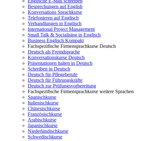
Englische E-Mail schreiben
Besprechungen auf English
Konversations Sprachkurse
Telefonieren auf Englisch
Verhandlungen in Englisch
International Project Management
Small Talk & Socialising in Englisch
Business Englisch Kompakt
Fachspezifische Firmensprachkurse Deutsch
Deutsch als Fremdsprache
Konversationskurse Deutsch
Präsentationen halten in Deutsch
Schreiben in Deutsch
Deutsch für Pflegeberufe
Deutsch für Führungskräfte
Deutsch zur Prüfungsvorbereitung
Fachspezifische Firmensprachkurse weitere Sprachen
Spanischkurse
Italienischkurse
Chinesischkurse
Französischkurse
Arabischkurse
Japanischkurse
Niederländischkurse
Schwedischkurse