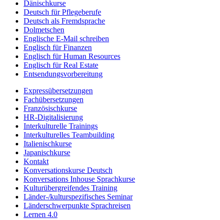
Dänischkurse
Deutsch für Pflegeberufe
Deutsch als Fremdsprache
Dolmetschen
Englische E-Mail schreiben
Englisch für Finanzen
Englisch für Human Resources
Englisch für Real Estate
Entsendungsvorbereitung
Expressübersetzungen
Fachübersetzungen
Französischkurse
HR-Digitalisierung
Interkulturelle Trainings
Interkulturelles Teambuilding
Italienischkurse
Japanischkurse
Kontakt
Konversationskurse Deutsch
Konversations Inhouse Sprachkurse
Kulturübergreifendes Training
Länder-/kulturspezifisches Seminar
Länderschwerpunkte Sprachreisen
Lernen 4.0