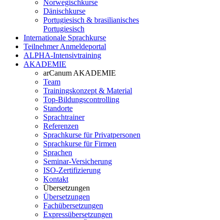
Norwegischkurse
Dänischkurse
Portugiesisch & brasilianisches
Portugiesisch
Internationale Sprachkurse
Teilnehmer Anmeldeportal
ALPHA-Intensivtraining
AKADEMIE
arCanum AKADEMIE
Team
Trainingskonzept & Material
Top-Bildungscontrolling
Standorte
Sprachtrainer
Referenzen
Sprachkurse für Privatpersonen
Sprachkurse für Firmen
Sprachen
Seminar-Versicherung
ISO-Zertifizierung
Kontakt
Übersetzungen
Übersetzungen
Fachübersetzungen
Expressübersetzungen