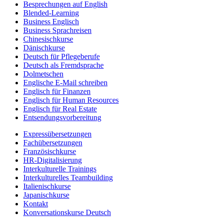
Besprechungen auf English
Blended-Learning
Business Englisch
Business Sprachreisen
Chinesischkurse
Dänischkurse
Deutsch für Pflegeberufe
Deutsch als Fremdsprache
Dolmetschen
Englische E-Mail schreiben
Englisch für Finanzen
Englisch für Human Resources
Englisch für Real Estate
Entsendungsvorbereitung
Expressübersetzungen
Fachübersetzungen
Französischkurse
HR-Digitalisierung
Interkulturelle Trainings
Interkulturelles Teambuilding
Italienischkurse
Japanischkurse
Kontakt
Konversationskurse Deutsch