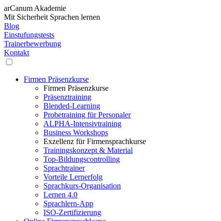
arCanum Akademie
Mit Sicherheit Sprachen lernen
Blog
Einstufungstests
Trainerbewerbung
Kontakt
Firmen Präsenzkurse
Firmen Präsenzkurse
Präsenztraining
Blended-Learning
Probetraining für Personaler
ALPHA-Intensivtraining
Business Workshops
Exzellenz für Firmensprachkurse
Trainingskonzept & Material
Top-Bildungscontrolling
Sprachtrainer
Vorteile Lernerfolg
Sprachkurs-Organisation
Lernen 4.0
Sprachlern-App
ISO-Zertifizierung