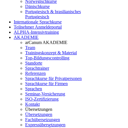
Norwegischkurse
Dänischkurse
Portugiesisch & brasilianisches
Portugiesisch
Internationale Sprachkurse
Teilnehmer Anmeldeportal
ALPHA-Intensivtraining
AKADEMIE
arCanum AKADEMIE
Team
Trainingskonzept & Material
Top-Bildungscontrolling
Standorte
Sprachtrainer
Referenzen
Sprachkurse für Privatpersonen
Sprachkurse für Firmen
Sprachen
Seminar-Versicherung
ISO-Zertifizierung
Kontakt
Übersetzungen
Übersetzungen
Fachübersetzungen
Expressübersetzungen