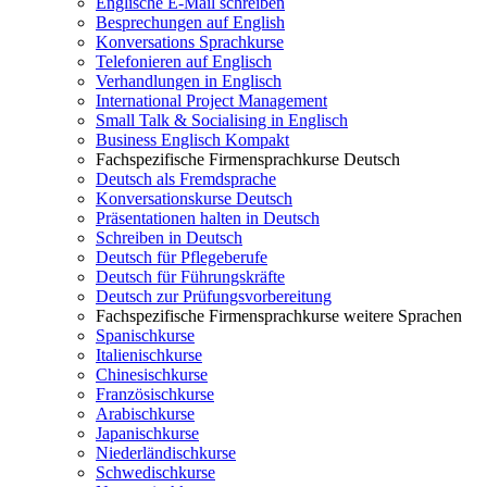
Englische E-Mail schreiben
Besprechungen auf English
Konversations Sprachkurse
Telefonieren auf Englisch
Verhandlungen in Englisch
International Project Management
Small Talk & Socialising in Englisch
Business Englisch Kompakt
Fachspezifische Firmensprachkurse Deutsch
Deutsch als Fremdsprache
Konversationskurse Deutsch
Präsentationen halten in Deutsch
Schreiben in Deutsch
Deutsch für Pflegeberufe
Deutsch für Führungskräfte
Deutsch zur Prüfungsvorbereitung
Fachspezifische Firmensprachkurse weitere Sprachen
Spanischkurse
Italienischkurse
Chinesischkurse
Französischkurse
Arabischkurse
Japanischkurse
Niederländischkurse
Schwedischkurse