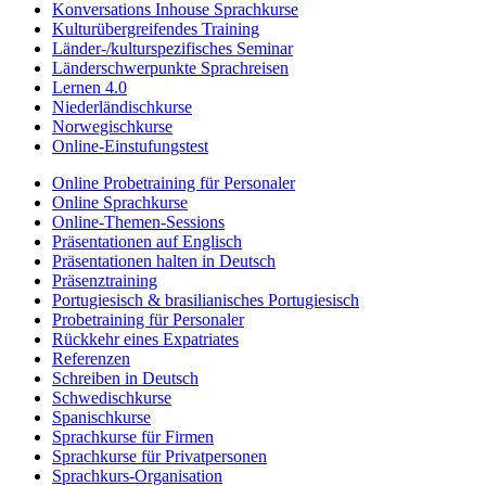
Konversations Inhouse Sprachkurse
Kulturübergreifendes Training
Länder-/kulturspezifisches Seminar
Länderschwerpunkte Sprachreisen
Lernen 4.0
Niederländischkurse
Norwegischkurse
Online-Einstufungstest
Online Probetraining für Personaler
Online Sprachkurse
Online-Themen-Sessions
Präsentationen auf Englisch
Präsentationen halten in Deutsch
Präsenztraining
Portugiesisch & brasilianisches Portugiesisch
Probetraining für Personaler
Rückkehr eines Expatriates
Referenzen
Schreiben in Deutsch
Schwedischkurse
Spanischkurse
Sprachkurse für Firmen
Sprachkurse für Privatpersonen
Sprachkurs-Organisation