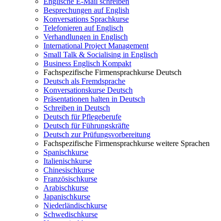
Englische E-Mail schreiben
Besprechungen auf English
Konversations Sprachkurse
Telefonieren auf Englisch
Verhandlungen in Englisch
International Project Management
Small Talk & Socialising in Englisch
Business Englisch Kompakt
Fachspezifische Firmensprachkurse Deutsch
Deutsch als Fremdsprache
Konversationskurse Deutsch
Präsentationen halten in Deutsch
Schreiben in Deutsch
Deutsch für Pflegeberufe
Deutsch für Führungskräfte
Deutsch zur Prüfungsvorbereitung
Fachspezifische Firmensprachkurse weitere Sprachen
Spanischkurse
Italienischkurse
Chinesischkurse
Französischkurse
Arabischkurse
Japanischkurse
Niederländischkurse
Schwedischkurse