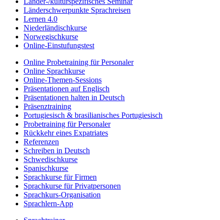
Länder-/kulturspezifisches Seminar
Länderschwerpunkte Sprachreisen
Lernen 4.0
Niederländischkurse
Norwegischkurse
Online-Einstufungstest
Online Probetraining für Personaler
Online Sprachkurse
Online-Themen-Sessions
Präsentationen auf Englisch
Präsentationen halten in Deutsch
Präsenztraining
Portugiesisch & brasilianisches Portugiesisch
Probetraining für Personaler
Rückkehr eines Expatriates
Referenzen
Schreiben in Deutsch
Schwedischkurse
Spanischkurse
Sprachkurse für Firmen
Sprachkurse für Privatpersonen
Sprachkurs-Organisation
Sprachlern-App