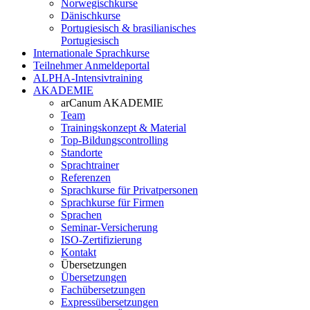
Norwegischkurse
Dänischkurse
Portugiesisch & brasilianisches
Portugiesisch
Internationale Sprachkurse
Teilnehmer Anmeldeportal
ALPHA-Intensivtraining
AKADEMIE
arCanum AKADEMIE
Team
Trainingskonzept & Material
Top-Bildungscontrolling
Standorte
Sprachtrainer
Referenzen
Sprachkurse für Privatpersonen
Sprachkurse für Firmen
Sprachen
Seminar-Versicherung
ISO-Zertifizierung
Kontakt
Übersetzungen
Übersetzungen
Fachübersetzungen
Expressübersetzungen