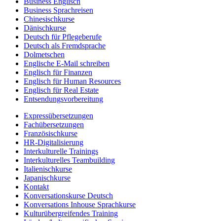
Business Englisch
Business Sprachreisen
Chinesischkurse
Dänischkurse
Deutsch für Pflegeberufe
Deutsch als Fremdsprache
Dolmetschen
Englische E-Mail schreiben
Englisch für Finanzen
Englisch für Human Resources
Englisch für Real Estate
Entsendungsvorbereitung
Expressübersetzungen
Fachübersetzungen
Französischkurse
HR-Digitalisierung
Interkulturelle Trainings
Interkulturelles Teambuilding
Italienischkurse
Japanischkurse
Kontakt
Konversationskurse Deutsch
Konversations Inhouse Sprachkurse
Kulturübergreifendes Training