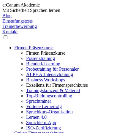
arCanum Akademie
Mit Sicherheit Sprachen lernen
Blog
Einstufungstests
Trainerbewerbung
Kontakt
Firmen Präsenzkurse
Firmen Präsenzkurse
Präsenztraining
Blended-Learning
Probetraining für Personaler
ALPHA-Intensivtraining
Business Workshops
Exzellenz für Firmensprachkurse
Trainingskonzept & Material
Top-Bildungscontrolling
Sprachtrainer
Vorteile Lernerfolg
Sprachkurs-Organisation
Lernen 4.0
Sprachlern-App
ISO-Zertifizierung