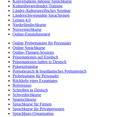
Konversations Inhouse Sprachkurse
Kulturübergreifendes Training
Länder-/kulturspezifisches Seminar
Länderschwerpunkte Sprachreisen
Lernen 4.0
Niederländischkurse
Norwegischkurse
Online-Einstufungstest
Online Probetraining für Personaler
Online Sprachkurse
Online-Themen-Sessions
Präsentationen auf Englisch
Präsentationen halten in Deutsch
Präsenztraining
Portugiesisch & brasilianisches Portugiesisch
Probetraining für Personaler
Rückkehr eines Expatriates
Referenzen
Schreiben in Deutsch
Schwedischkurse
Spanischkurse
Sprachkurse für Firmen
Sprachkurse für Privatpersonen
Sprachkurs-Organisation