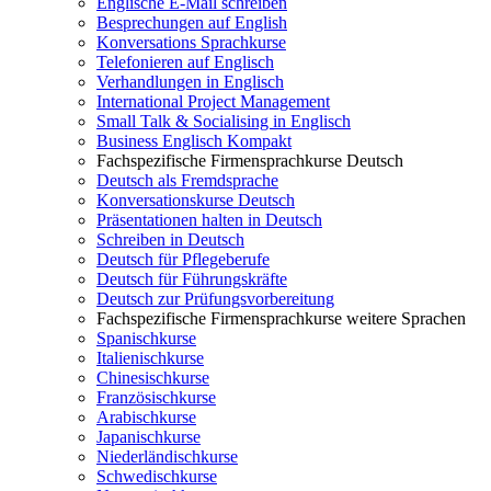
Englische E-Mail schreiben
Besprechungen auf English
Konversations Sprachkurse
Telefonieren auf Englisch
Verhandlungen in Englisch
International Project Management
Small Talk & Socialising in Englisch
Business Englisch Kompakt
Fachspezifische Firmensprachkurse Deutsch
Deutsch als Fremdsprache
Konversationskurse Deutsch
Präsentationen halten in Deutsch
Schreiben in Deutsch
Deutsch für Pflegeberufe
Deutsch für Führungskräfte
Deutsch zur Prüfungsvorbereitung
Fachspezifische Firmensprachkurse weitere Sprachen
Spanischkurse
Italienischkurse
Chinesischkurse
Französischkurse
Arabischkurse
Japanischkurse
Niederländischkurse
Schwedischkurse