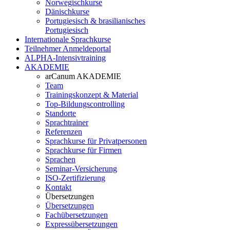
Norwegischkurse
Dänischkurse
Portugiesisch & brasilianisches
Portugiesisch
Internationale Sprachkurse
Teilnehmer Anmeldeportal
ALPHA-Intensivtraining
AKADEMIE
arCanum AKADEMIE
Team
Trainingskonzept & Material
Top-Bildungscontrolling
Standorte
Sprachtrainer
Referenzen
Sprachkurse für Privatpersonen
Sprachkurse für Firmen
Sprachen
Seminar-Versicherung
ISO-Zertifizierung
Kontakt
Übersetzungen
Übersetzungen
Fachübersetzungen
Expressübersetzungen