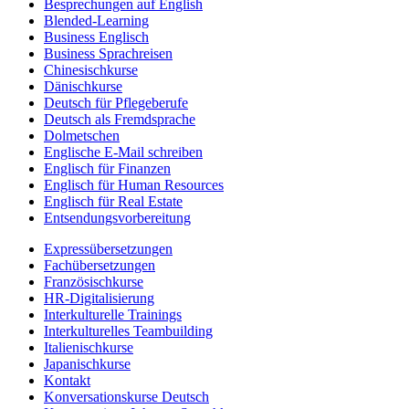
Besprechungen auf English
Blended-Learning
Business Englisch
Business Sprachreisen
Chinesischkurse
Dänischkurse
Deutsch für Pflegeberufe
Deutsch als Fremdsprache
Dolmetschen
Englische E-Mail schreiben
Englisch für Finanzen
Englisch für Human Resources
Englisch für Real Estate
Entsendungsvorbereitung
Expressübersetzungen
Fachübersetzungen
Französischkurse
HR-Digitalisierung
Interkulturelle Trainings
Interkulturelles Teambuilding
Italienischkurse
Japanischkurse
Kontakt
Konversationskurse Deutsch