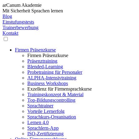
arCanum Akademie
Mit Sicherheit Sprachen lernen
Blog
Einstufungstests
Trainerbewerbung
Kontakt
Firmen Präsenzkurse
Firmen Präsenzkurse
Präsenztraining
Blended-Learning
Probetraining für Personaler
ALPHA-Intensivtraining
Business Workshops
Exzellenz für Firmensprachkurse
Trainingskonzept & Material
Top-Bildungscontrolling
Sprachtrainer
Vorteile Lernerfolg
Sprachkurs-Organisation
Lernen 4.0
Sprachlern-App
ISO-Zertifizierung