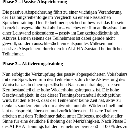
Phase 2 – Passive Abspeicherung
Die passive Abspeicherung führt zu einer wichtigen Veränderung
der Trainingsreihenfolge im Vergleich zu einem klassischen
Sprachentraining. Der Teilnehmer speichert unbewusst das für sein
Lernziel ausgewählte Vokabular – welches wir ihm audio-visuell an
einer Leinwand präsentieren – passiv im Langzeitgedächtnis ab.
Aktives Lernen seitens des Teilnehmers ist dabei gerade nicht
gewollt, sondern ausschließlich ein entspanntes Mitlesen und
passives Abspeichern durch den im ALPHA-Zustand befindlichen
Teilnehmer.
Phase 3 – Aktivierungstraining
Nun erfolgt die Verknüpfung des passiv abgespeicherten Vokabulars
mit dem Sprachzentrum des Teilnehmers durch die Aktivierung des
Wortschatzes in einem spezifischen Nachsprechtraining – dessen
Kernbestandteil eine hohe Wiederholungsfrequenz ist. Die hohe
Geschwindigkeit, in der dieser Trainingsbestandteil durchgeführt
wird, hat den Effekt, dass der Teilnehmer keine Zeit hat, aktiv zu
denken, sondern einfach nur antwortet und die Wörter schnell und
laut nachspricht, übersetzt und zurückübersetzt. Unsere Trainer
arbeiten mit dem Teilnehmer dabei unter Einbezug möglichst aller
Sinne für eine deutliche Erhöhung der Merkfähigkeit. Nach Phase 3
des ALPHA-Trainings hat der Teilnehmer bereits 60 – 100 % des zu