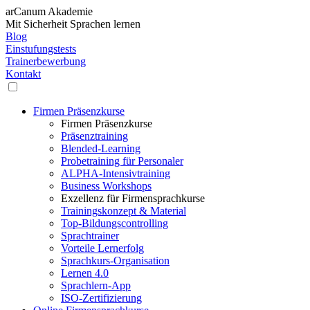
arCanum Akademie
Mit Sicherheit Sprachen lernen
Blog
Einstufungstests
Trainerbewerbung
Kontakt
Firmen Präsenzkurse
Firmen Präsenzkurse
Präsenztraining
Blended-Learning
Probetraining für Personaler
ALPHA-Intensivtraining
Business Workshops
Exzellenz für Firmensprachkurse
Trainingskonzept & Material
Top-Bildungscontrolling
Sprachtrainer
Vorteile Lernerfolg
Sprachkurs-Organisation
Lernen 4.0
Sprachlern-App
ISO-Zertifizierung