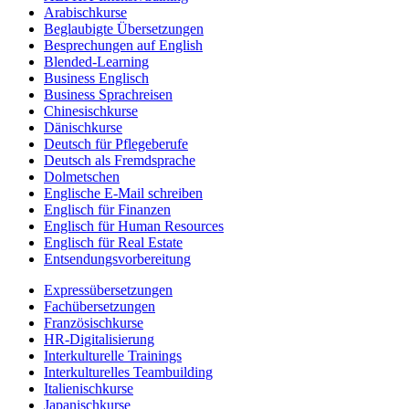
Arabischkurse
Beglaubigte Übersetzungen
Besprechungen auf English
Blended-Learning
Business Englisch
Business Sprachreisen
Chinesischkurse
Dänischkurse
Deutsch für Pflegeberufe
Deutsch als Fremdsprache
Dolmetschen
Englische E-Mail schreiben
Englisch für Finanzen
Englisch für Human Resources
Englisch für Real Estate
Entsendungsvorbereitung
Expressübersetzungen
Fachübersetzungen
Französischkurse
HR-Digitalisierung
Interkulturelle Trainings
Interkulturelles Teambuilding
Italienischkurse
Japanischkurse