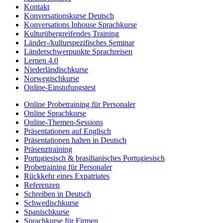
Kontakt
Konversationskurse Deutsch
Konversations Inhouse Sprachkurse
Kulturübergreifendes Training
Länder-/kulturspezifisches Seminar
Länderschwerpunkte Sprachreisen
Lernen 4.0
Niederländischkurse
Norwegischkurse
Online-Einstufungstest
Online Probetraining für Personaler
Online Sprachkurse
Online-Themen-Sessions
Präsentationen auf Englisch
Präsentationen halten in Deutsch
Präsenztraining
Portugiesisch & brasilianisches Portugiesisch
Probetraining für Personaler
Rückkehr eines Expatriates
Referenzen
Schreiben in Deutsch
Schwedischkurse
Spanischkurse
Sprachkurse für Firmen