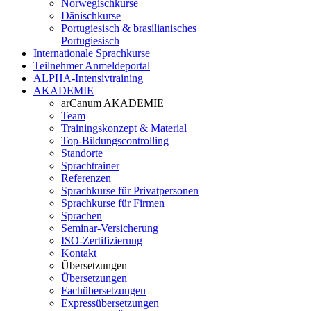
Norwegischkurse
Dänischkurse
Portugiesisch & brasilianisches
Portugiesisch
Internationale Sprachkurse
Teilnehmer Anmeldeportal
ALPHA-Intensivtraining
AKADEMIE
arCanum AKADEMIE
Team
Trainingskonzept & Material
Top-Bildungscontrolling
Standorte
Sprachtrainer
Referenzen
Sprachkurse für Privatpersonen
Sprachkurse für Firmen
Sprachen
Seminar-Versicherung
ISO-Zertifizierung
Kontakt
Übersetzungen
Übersetzungen
Fachübersetzungen
Expressübersetzungen