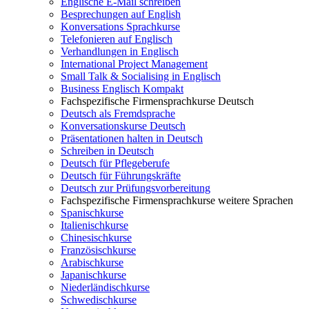
Englische E-Mail schreiben
Besprechungen auf English
Konversations Sprachkurse
Telefonieren auf Englisch
Verhandlungen in Englisch
International Project Management
Small Talk & Socialising in Englisch
Business Englisch Kompakt
Fachspezifische Firmensprachkurse Deutsch
Deutsch als Fremdsprache
Konversationskurse Deutsch
Präsentationen halten in Deutsch
Schreiben in Deutsch
Deutsch für Pflegeberufe
Deutsch für Führungskräfte
Deutsch zur Prüfungsvorbereitung
Fachspezifische Firmensprachkurse weitere Sprachen
Spanischkurse
Italienischkurse
Chinesischkurse
Französischkurse
Arabischkurse
Japanischkurse
Niederländischkurse
Schwedischkurse